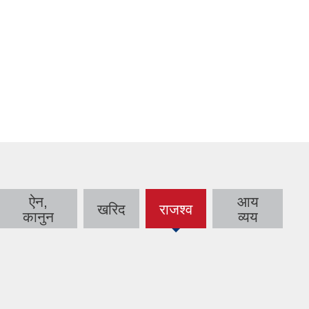
ऐन,
आय
खरिद
राजश्व
(active
कानुन
व्यय
tab)