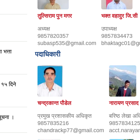
तुल्सिराम पुन मगर
भक्त वहादुर जि.सी
अध्यक्ष
उपाध्यक्ष
9857820357
9857834473
subasp535@gmail.com
bhaktagc01@g
 भत्ता
पदाधिकारी
 १५ दिने
चन्द्रकान्त पौडेल
नारायण प्रसाद 
प्रमुख प्रशासकीय अधिकृत
बरिष्ठ लेखा अध
सूचना ।
9857835216
985783412
chandrackp77@gmail.com
acct.naray