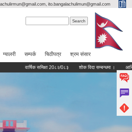
lachulirmun@gmail.com, ito.bangalachulimun@gmail.com
Search form
Search
ग्यालरी
सम्पर्क
चिठीपत्र
श्रम संसार
वार्षिक समिक्षा 20८२/0८३
शोक विदा सम्बन्धमा ।
आर्थिक वर्ष