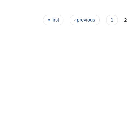
Pages
« first
‹ previous
1
2