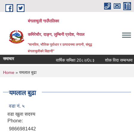
Skip to main content
बंगलाचुली गाउँपालिका
कमिरेचौर, दाङ्ग, लुम्बिनी प्रदेश, नेपाल
"मानविय, भौतिक पूर्वाधार र उत्पादनमा लगानी, संमृद्ध
बंगलाचुलीको विहानी"
समाचार
वार्षिक समिक्षा 20८२/0८३
शोक विदा सम्बन्धमा ।
You are here
Home
» यमलाल बुढा
यमलाल बुढा
वडा नं. ५
वडा खुला सदस्य
Phone:
9866981442