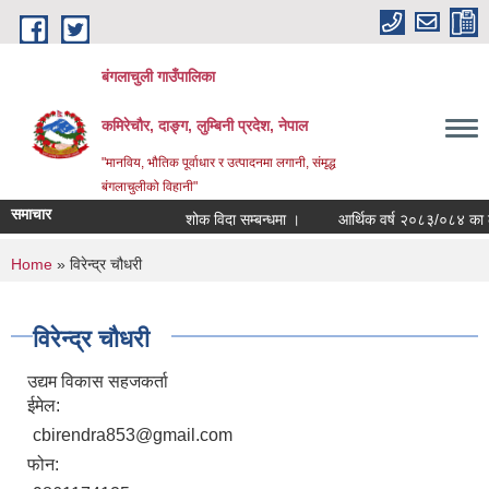
Skip to main content
बंगलाचुली गाउँपालिका
कमिरेचौर, दाङ्ग, लुम्बिनी प्रदेश, नेपाल
"मानविय, भौतिक पूर्वाधार र उत्पादनमा लगानी, संमृद्ध
बंगलाचुलीको विहानी"
समाचार
शोक विदा सम्बन्धमा ।
आर्थिक वर्ष २०८३/०८४ का लागि
You are here
Home
» विरेन्द्र चौधरी
विरेन्द्र चौधरी
उद्यम विकास सहजकर्ता
ईमेल:
cbirendra853@gmail.com
फोन: