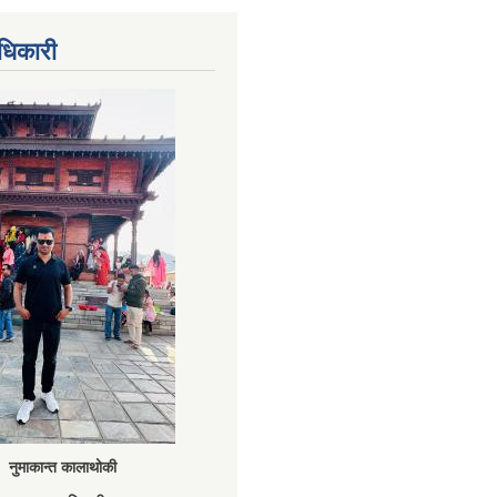
धिकारी
नुमाकान्त कालाथोकी