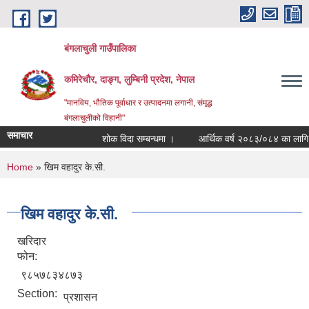
Skip to main content
बंगलाचुली गाउँपालिका
कमिरेचौर, दाङ्ग, लुम्बिनी प्रदेश, नेपाल
"मानविय, भौतिक पूर्वाधार र उत्पादनमा लगानी, संमृद्ध
बंगलाचुलीको विहानी"
समाचार
शोक विदा सम्बन्धमा ।
आर्थिक वर्ष २०८३/०८४ का लागि साम
You are here
Home
» खिम वहादुर के.सी.
खिम वहादुर के.सी.
खरिदार
फोन:
९८५७८३४८७३
Section:
प्रशासन