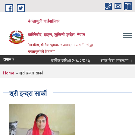
Skip to main content
बंगलाचुली गाउँपालिका
कमिरेचौर, दाङ्ग, लुम्बिनी प्रदेश, नेपाल
"मानविय, भौतिक पूर्वाधार र उत्पादनमा लगानी, संमृद्ध
बंगलाचुलीको विहानी"
समाचार
वार्षिक समिक्षा 20८२/0८३
शोक विदा सम्बन्धमा ।
You are here
Home
» श्री इन्द्रा सार्की
श्री इन्द्रा सार्की