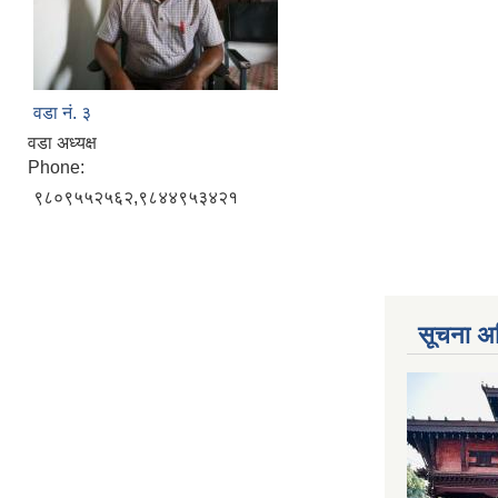
वडा नं. ३
वडा अध्यक्ष
Phone:
९८०९५५२५६२,९८४४९५३४२१
सूचना अ