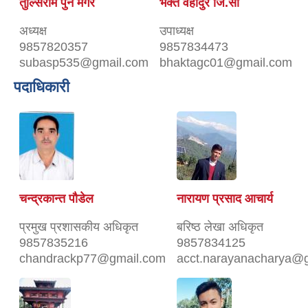
तुल्सिराम पुन मगर
भक्त वहादुर जि.सी
अध्यक्ष
उपाध्यक्ष
9857820357
9857834473
subasp535@gmail.com
bhaktagc01@gmail.com
पदाधिकारी
चन्द्रकान्त पौडेल
नारायण प्रसाद आचार्य
प्रमुख प्रशासकीय अधिकृत
बरिष्ठ लेखा अधिकृत
9857835216
9857834125
chandrackp77@gmail.com
acct.narayanacharya@